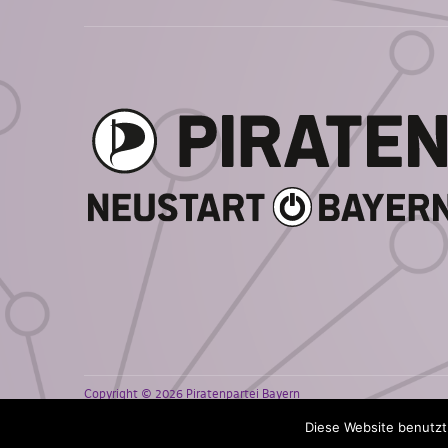
Copyright © 2026 Piratenpartei Bayern
Made with ♥ and
WordPress
. Theme:
Pirate Rogue LTW18
by CptS
Diese Website benutzt