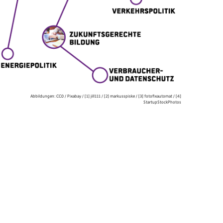
Abbildungen:
CC0
/
Pixabay
/
[1]
jill111
/
[2]
markusspiske
/
[3]
fotofixautomat
/
[4]
StartupStockPhotos