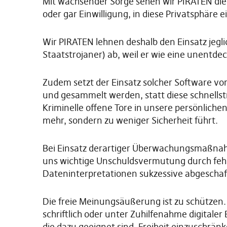
Mit wachsender Sorge sehen wir PIRATEN die
oder gar Einwilligung, in diese Privatsphäre 
Wir PIRATEN lehnen deshalb den Einsatz jeg
Staatstrojaner) ab, weil er wie eine unentd
Zudem setzt der Einsatz solcher Software vor
und gesammelt werden, statt diese schnellst
Kriminelle offene Tore in unsere persönlich
mehr, sondern zu weniger Sicherheit führt.
Bei Einsatz derartiger Überwachungsmaßnahme
uns wichtige Unschuldsvermutung durch feh
Dateninterpretationen sukzessive abgeschaff
Die freie Meinungsäußerung ist zu schützen. H
schriftlich oder unter Zuhilfenahme digital
die dazu geeignet sind, Freiheit einzuschränk