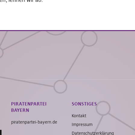
PIRATENPARTEI
SONSTIGES
BAYERN
Kontakt
piratenpartei-bayern.de
Impressum
Datenschutzerklärung