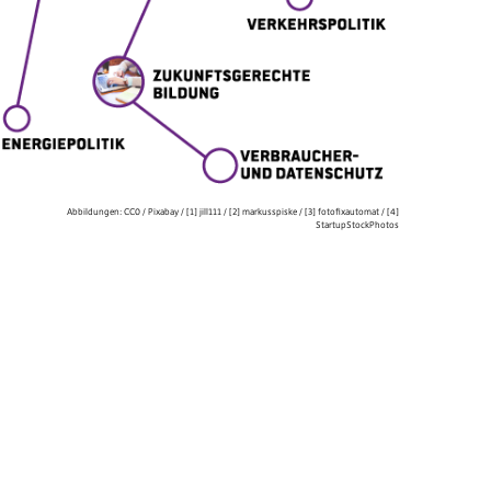
Abbildungen:
CC0
/
Pixabay
/
[1]
jill111
/
[2]
markusspiske
/
[3]
fotofixautomat
/
[4]
StartupStockPhotos